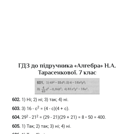
ГДЗ до підручника «Алгебра» H.А.
Тарасенкової. 7 клас
602.
1) Hi; 2) ні; 3) так; 4) ні.
2
603.
3) 16 - с
= (4 - с)(4 + с).
2
2
604.
29
- 21
= (29 - 21)(29 + 21) = 8 • 50 = 400.
605.
1) Так; 2) так; 3) ні; 4) ні.