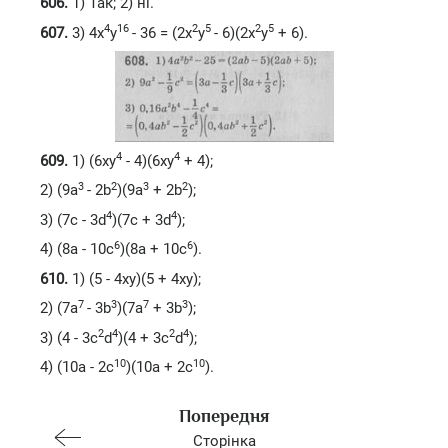
606.
1) Так; 2) ні.
4
16
2
5
2
5
607.
3) 4x
y
- 36 = (2x
y
- 6)(2x
y
+ 6).
4
4
609.
1) (6xy
- 4)(6xy
+ 4);
3
2
3
2
2) (9a
- 2b
)(9a
+ 2b
);
4
4
3) (7c - 3d
)(7c + 3d
);
6
6
4) (8a - 10c
)(8a + 10c
).
610.
1) (5 - 4xy)(5 + 4xy);
7
3
7
3
2) (7a
- 3b
)(7a
+ 3b
);
2
4
2
4
3) (4 - 3c
d
)(4 + 3c
d
);
10
10
4) (10a - 2c
)(10a + 2c
).
Попередня
Сторінка