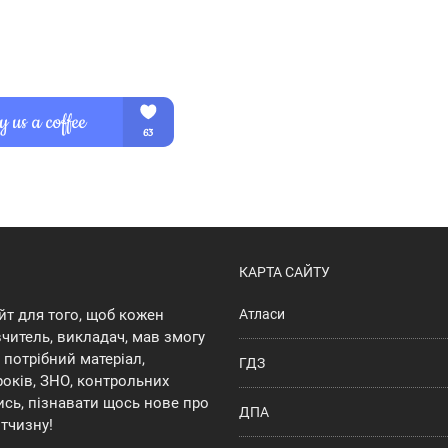
КАРТА САЙТУ
йт для того, щоб кожен
Атласи
 вчитель, викладач, мав змогу
потрібний матеріал,
ГДЗ
років, ЗНО, контрольних
ись, пізнавати щось нове про
ДПА
ітчизну!