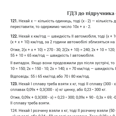
ГДЗ до підручника 
121.
Нехай х — кількість одиниць, тоді (х - 2) — кількіст
переставити, то одержимо число 10х + х - 2.
122.
Нехай х км/год — швидкість II автомобіля, тоді (х +
(х + х + 10) км/год, за 2 години автомобілі зблизяться на 
Отже, 2(х + х + 10) = 270 - 30; 2(2х + 10) = 240; 2х + 10 = 120
55 + 10 = 65 км/год — швидкість І автомобіля.
II випадок. Якщо вони продовжили рух після зустрічі, то раз
10 = 150; 2х = 150 - 10; 2х = 140; х = 70 км/год — швидкіст
Відповідь: 55 і 65 км/год або 70 і 80 км/год.
123.
Нехай І сплаву треба взяти х кг, тоді II сплаву (300 - х)
сплавах 0,09х + 0,3(300 - х) кг цинку, або 0,23 • 300 кг.
Отже, 0,09х + 0,3(300 - х) = 0,23 • 300; 0,09х + 90 - 0,3х = 69; 
II сплаву треба взяти.
124. Нехай І розчину взяли х кг, тоді II розчину взяли (50 - х