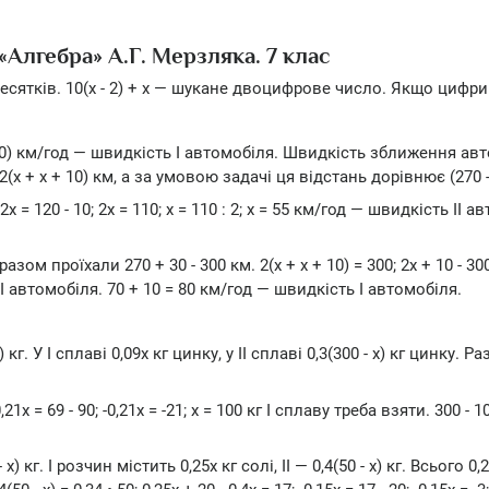
«Алгебра» А.Г. Мерзляка. 7 клас
ь десятків. 10(х - 2) + х — шукане двоцифрове число. Якщо цифр
 10) км/год — швидкість І автомобіля. Швидкість зближення ав
2(х + х + 10) км, а за умовою задачі ця відстань дорівнює (270 -
; 2х = 120 - 10; 2х = 110; х = 110 : 2; х = 55 км/год — швидкість II 
ом проїхали 270 + 30 - 300 км. 2(х + х + 10) = 300; 2х + 10 - 300 
ь II автомобіля. 70 + 10 = 80 км/год — швидкість І автомобіля.
 кг. У І сплаві 0,09х кг цинку, у II сплаві 0,3(300 - х) кг цинку. Р
-0,21х = 69 - 90; -0,21х = -21; х = 100 кг І сплаву треба взяти. 300 - 1
) кг. І розчин містить 0,25х кг солі, II — 0,4(50 - х) кг. Всього 0,