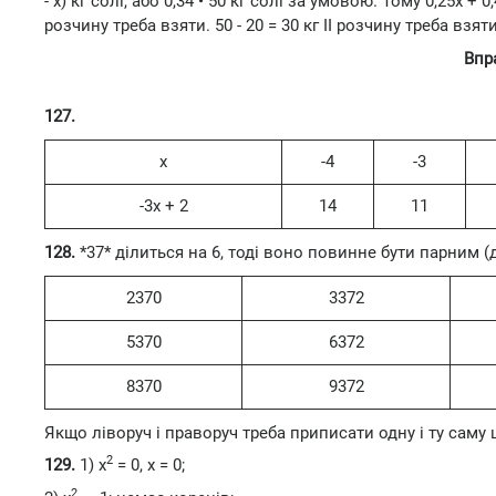
- х) кг солі, або 0,34 • 50 кг солі за умовою. Тому 0,25х + 0,4(50
розчину треба взяти. 50 - 20 = 30 кг II розчину треба взяти
Впр
127.
x
-4
-3
-3х + 2
14
11
128.
*37* ділиться на 6, тоді воно повинне бути парним (
2370
3372
5370
6372
8370
9372
Якщо ліворуч і праворуч треба приписати одну і ту саму ц
2
129.
1) х
= 0, х = 0;
2