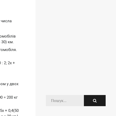
и числа
томобілів
 30) км.
автомобіля.
: 2; 2х +
азом у двох
00 = 200 кг
25х + 0,4(50