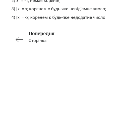
2) x
= -1; немає коренів;
3) |х| = х; коренем є будь-яке невід’ємне число;
4) |х| = -х; коренем є будь-яке недодатне число.
Попередня
Сторінка