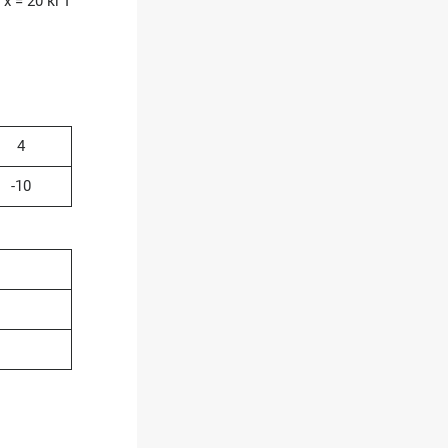
 х = 20 кг І
4
-10