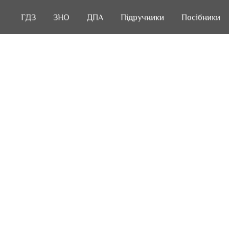
ГДЗ
ГДЗ
ЗНО
ЗНО
ДПА
ДПА
Підручники
Підручники
Посібники
Посібники