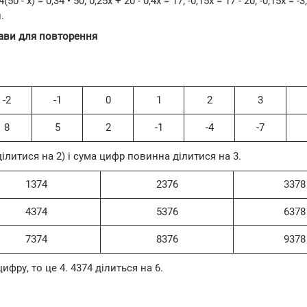
 - х) = 0,34 • 50; 0,25х + 20 - 0,4х = 17; -0,15х = 17 - 20; -0,15х = -3;
.
ави для повторення
-2
-1
0
1
2
3
8
5
2
-1
-4
-7
ділитися на 2) і сума цифр повинна ділитися на 3.
1374
2376
3378
4374
5376
6378
7374
8376
9378
ифру, то це 4. 4374 ділиться на 6.