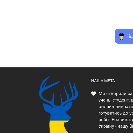
НАША МЕТА
Ми створили са
учень, студент,
онлайн вивчати 
готуватись до у
робіт. Розвиват
Україну - нашу В