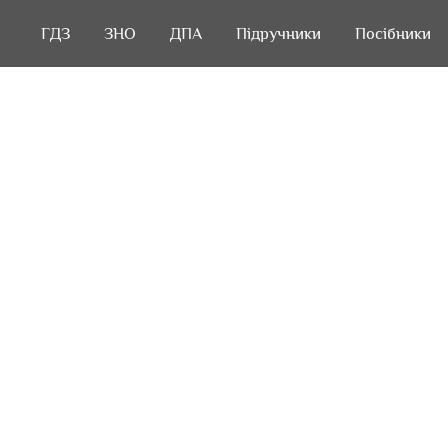
ГДЗ
ГДЗ
ЗНО
ЗНО
ДПА
ДПА
Підручники
Підручники
Посібники
Посібники