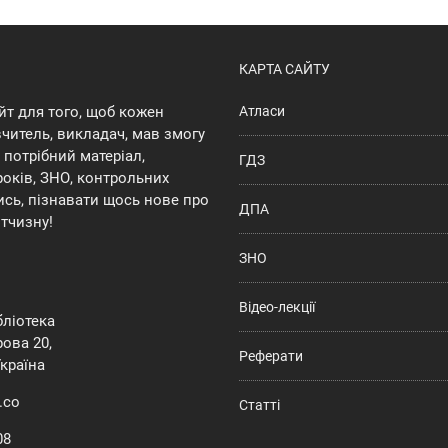
КАРТА САЙТУ
йт для того, щоб кожен
Атласи
 вчитель, викладач, мав змогу
потрібний матеріал,
ГДЗ
років, ЗНО, контрольних
ись, пізнавати щось нове про
ДПА
ітчизну!
ЗНО
Відео-лекції
ібліотека
ова 20,
Реферати
Україна
.co
Статті
08