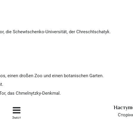
r, die Schewtschenko-Universität, der Chreschtschatyk.
Kinos, einen droßen Zoo und einen botanischen Garten.
t.
 Tor, das Chmelnytzky-Denkmal.
Наступ
Сторін
Зміст