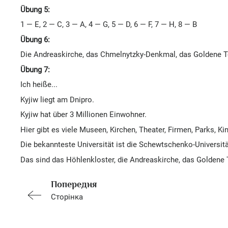
Übung 5:
1 — E, 2 — C, 3 — A, 4 — G, 5 — D, 6 — F, 7 — H, 8 — B
Übung 6:
Die Andreaskirche, das Chmelnytzky-Denkmal, das Goldene To
Übung 7:
Ich heiße...
Kyjiw liegt am Dnipro.
Kyjiw hat über 3 Millionen Einwohner.
Hier gibt es viele Museen, Kirchen, Theater, Firmen, Parks, 
Die bekannteste Universität ist die Schewtschenko-Universitä
Das sind das Höhlenkloster, die Andreaskirche, das Goldene
Попередня
Сторінка