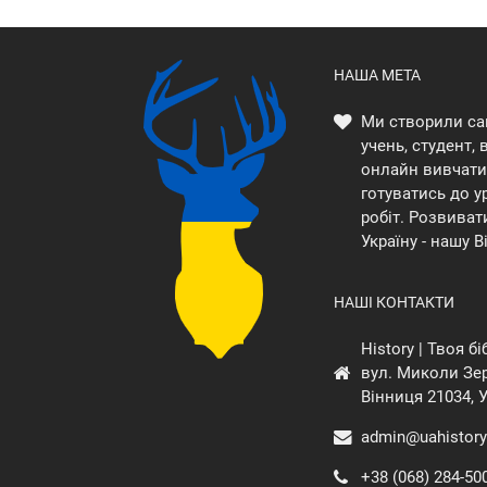
НАША МЕТА
Ми створили са
учень, студент,
онлайн вивчати 
готуватись до у
робіт. Розвиват
Україну - нашу В
НАШІ КОНТАКТИ
History | Твоя б
вул. Миколи Зер
Вінниця 21034, 
admin@uahistory
+38 (068) 284-50