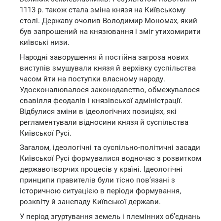
1113 р. також стала зміна князя на Київському
столі. Державу очолив Володимир Мономах, який
був запрошений на князювання і зміг утихомирити
київські низи.
Народні заворушення й постійна загроза нових
виступів змушували князя й верхівку суспільства
часом йти на поступки власному народу.
Удосконалювалося законодавство, обмежувалося
свавілля феодалів і князівської адміністрації.
Відбулися зміни в ідеологічних позиціях, які
регламентували відносини князя й суспільства
Київської Русі.
Загалом, ідеологічні та суспільно-політичні засади
Київської Русі формувалися водночас з розвитком
державотворчих процесів у країні. Ідеологічні
принципи правителів були тісно пов’язані з
історичною ситуацією в періоди формування,
розквіту й занепаду Київської держави.
У період згуртування земель і племінних об’єднань