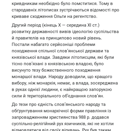
кривдникам необхідно було помститися. Тому в
стародавніх літописах зустрічаються відомості про
криваве сходження Ольги на регентство.
Другий період (кінець X — середина XI ст.)
розвитку державності вивів ідеологію суспільства
й правителів на принципово новий рівень.
Постали набагато серйозніші проблеми
походження спільної слов’янської держави та
князівської влади. Завдяки літописцям, які були
тісно пов’язані з князівською владою, було
висунуто тезу божественного походження
монаршої влади. Народу доводили, що кращого
вибору, ніж монархія, немає, а влада, зосереджена
в руках однієї людини, є найкращою запорукою
сили й територіального об’єднання слов’ян.
До тези про єдність слов’янського народу та
обґрунтування монархічної форми правління із
запровадженням християнства 988 р. додався
суспільно-релігійний рух язичників, які не хотіли
відмовлятися від своїх вірувань. Рух був таким