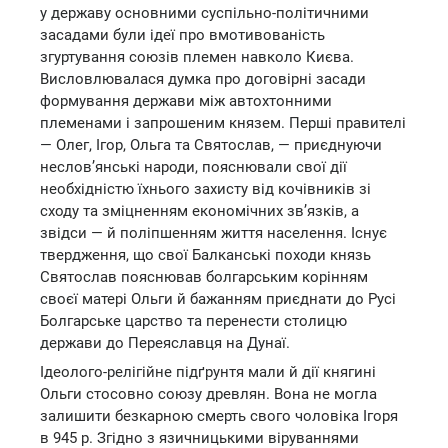
у державу основними суспільно-політичними
засадами були ідеї про вмотивованість
згуртування союзів племен навколо Києва.
Висловлювалася думка про договірні засади
формування держави між автохтонними
племенами і запрошеним князем. Перші правителі
— Олег, Ігор, Ольга та Святослав, — приєднуючи
неслов’янські народи, пояснювали свої дії
необхідністю їхнього захисту від кочівників зі
сходу та зміцненням економічних зв’язків, а
звідси — й поліпшенням життя населення. Існує
твердження, що свої Балканські походи князь
Святослав пояснював болгарським корінням
своєї матері Ольги й бажанням приєднати до Русі
Болгарське царство та перенести столицю
держави до Переяславця на Дунаї.
Ідеолого-релігійне підґрунтя мали й дії княгині
Ольги стосовно союзу древлян. Вона не могла
залишити безкарною смерть свого чоловіка Ігоря
в 945 р. Згідно з язичницькими віруваннями