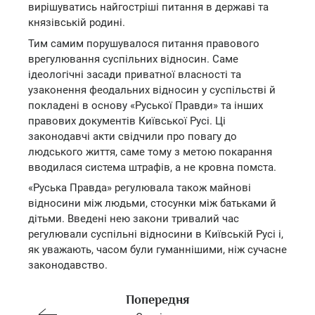
вирішуватись найгостріші питання в державі та
князівській родині.
Тим самим порушувалося питання правового
врегулювання суспільних відносин. Саме
ідеологічні засади приватної власності та
узаконення феодальних відносин у суспільстві й
покладені в основу «Руської Правди» та інших
правових документів Київської Русі. Ці
законодавчі акти свідчили про повагу до
людського життя, саме тому з метою покарання
вводилася система штрафів, а не кровна помста.
«Руська Правда» регулювала також майнові
відносини між людьми, стосунки між батьками й
дітьми. Введені нею закони тривалий час
регулювали суспільні відносини в Київській Русі і,
як уважають, часом були гуманнішими, ніж сучасне
законодавство.
Попередня