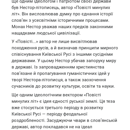
Ще одним ідеологом і патріотом своєї держави
був Нестор-літописець, автор «Повісті минулих
літ». Він висловлював думку про єднання історії
слов’ян з усесвітніми історичними процесами.
Монах Нестор уважав наших предків законними
нащадками людської цивілізації.
У «Повісті...» автор не лише висвітлював
походження русів, а й визначав принципи мирного
співіснування Київської Русі з іншими сусідніми
державами. У цьому Нестор убачав запоруку миру
в державі. Із запровадженням християнства
пов’язане й пропагування гуманістичних ідей у
творі Нестора-літописця, а також заохочення
сучасників до розвитку культури, освіти та науки.
Ще одним ідеологічним вектором «Повісті
минулих літ» є ідея єдності руської землі. Ця теза
вже стосується третього періоду в розвитку
Київської Русі — періоду феодальної
роздробленості. Засуджуючи чвари в слов’янській
державі, автор покладався не на ідеал