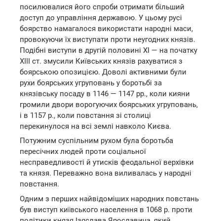
посилювалися його спроби отримати більший
доступ до управління державою. У цьому русі
боярство намагалося використати народні маси,
провокуючи їх виступати проти неугодних князів.
Подібні виступи в другій половині XI — на початку
XIII ст. змусили Київських князів рахуватися з
боярською опозицією. Доволі активними були
рухи боярських угруповань у боротьбі за
князівську посаду в 1146 — 1147 pp., коли кияни
громили двори ворогуючих боярських угруповань,
і в 1157 p., коли повстання зі столиці
перекинулося на всі землі навколо Києва.
Потужним суспільним рухом була боротьба
пересічних людей проти соціальної
несправедливості й утисків феодальної верхівки
та князя. Переважно вона виливалась у народні
повстання.
Одним з перших найвідоміших народних повстань
був виступ київського населення в 1068 р. проти
політики князя Ізяслава Ярославича, який