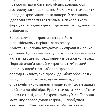
потужним, що в багатьох місцях доводилося
застосовувати насильство й силоміць приводити
народ до християнства та покори. Християнська
ідеологія стала тим стрижнем, навколо якого
формувалась ідея єдності держави та її духовного
зміцнення.
Запровадження християнства в його
візантійському варіанті дало змогу
Константинополю втручатись у справи Київської
держави. Це викликало супротив з боку київських
князів і місцевих представників церковної ієрархії.
Перший слов’янський митрополит київський
Іларіон у своїй праці «Слово про закон і
благодать» виступив проти ідеї «богообраності»
народів. Він зазначив, що не лише іудеї є
справжніми християнами лише тому, що першими
прийшли до цієї віри. Руські прихильники цієї віри
нічим не гірші, хоча й охрестились у X ст. Головна
мета, яку переслідував Іларіон, — позбутися
зверхності Константинополя, обґрунтувати