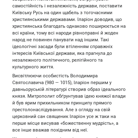
самостійність і незалежність держави, поставити
Київську Русь на один щабель з тогочасними
християнськими державами. Іларіон доводив, що
християнська благодать однаково поширюється на
всі країни, тому всі народи рівноправні й жоден
народ не повинен панувати над іншим. Такі
ідеологічні засади були втіленням справжніх
інтересів Київської держави, яка прагнула до
незалежного політичного, релігійного та
культурного життя.
Висвітлюючи особистість Володимира
Святославича (980 — 1015), Іларіон першим у
давньоруській літературі створив образ ідеального
князя. Митрополит обґрунтував ідею княжої влади
й був ярим прихильником принципу прямого
престолонаслідування. Але з огляду на свій
церковний сан священик Іларіон усе ж таки на
перше місце висував «божественну мудрість», а
все інше вважав похідним від неї.