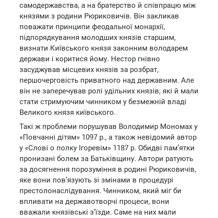
самодержавства, а на братерство й співпрацю між
князями з родини Рюриковичів. Він закликав
поважати принципи феодальної монархії,
підпорядкування молодших князів старшим,
визнати Київського князя законним володарем
держави і коритися йому. Нестор гнівно
засуджував місцевих князів за розбрат,
першочерговість приватного над державним. Але
він не заперечував ролі удільних князів, які й мали
стати стримуючим чинником у безмежній владі
Великого князя київського.
Такі ж проблеми порушував Володимир Мономах у
«Повчанні дітям» 1097 p., а також невідомий автор
у «Слові о полку Ігоревім» 1187 р. Обидві пам’ятки
пронизані болем за Батьківщину. Автори ратують
за досягнення порозуміння в родині Рюриковичів,
яке вони пов’язують зі змінами в процедурі
престолонаслідування. Чинником, який міг би
впливати на державотворчі процеси, вони
вважали князівські з’їзди. Саме на них мали