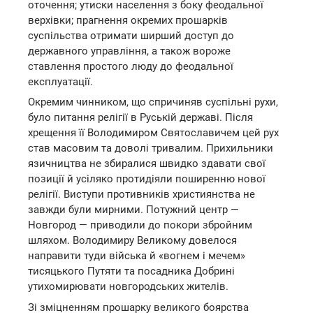
оточення; утиски населення з боку феодальної
верхівки; прагнення окремих прошарків
суспільства отримати ширший доступ до
державного управління, а також вороже
ставлення простого люду до феодальної
експлуатації.
Окремим чинником, що спричиняв суспільні рухи,
було питання релігії в Руській державі. Після
хрещення її Володимиром Святославичем цей рух
став масовим та доволі тривалим. Прихильники
язичництва не збиралися швидко здавати свої
позиції й усіляко протидіяли поширенню нової
релігії. Виступи противників християнства не
завжди були мирними. Потужний центр —
Новгород — приводили до покори збройним
шляхом. Володимиру Великому довелося
направити туди війська й «вогнем і мечем»
тисяцького Путяти та посадника Добрині
утихомирювати новгородських жителів.
Зі зміцненням прошарку великого боярства