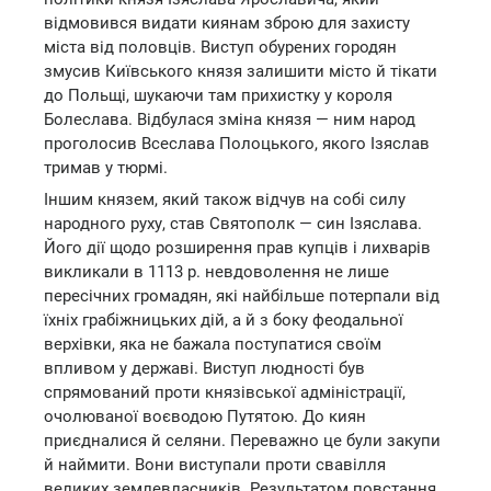
відмовився видати киянам зброю для захисту
міста від половців. Виступ обурених городян
змусив Київського князя залишити місто й тікати
до Польщі, шукаючи там прихистку у короля
Болеслава. Відбулася зміна князя — ним народ
проголосив Всеслава Полоцького, якого Ізяслав
тримав у тюрмі.
Іншим князем, який також відчув на собі силу
народного руху, став Святополк — син Ізяслава.
Його дії щодо розширення прав купців і лихварів
викликали в 1113 р. невдоволення не лише
пересічних громадян, які найбільше потерпали від
їхніх грабіжницьких дій, а й з боку феодальної
верхівки, яка не бажала поступатися своїм
впливом у державі. Виступ людності був
спрямований проти князівської адміністрації,
очолюваної воєводою Путятою. До киян
приєдналися й селяни. Переважно це були закупи
й наймити. Вони виступали проти свавілля
великих землевласників. Результатом повстання