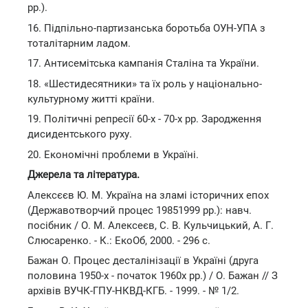
рр.).
16. Підпільно-партизанська боротьба ОУН-УПА з
тоталітарним ладом.
17. Антисемітська кампанія Сталіна та України.
18. «Шестидесятники» та їх роль у національно-
культурному житті країни.
19. Політичні репресії 60-х - 70-х рр. Зародження
дисидентського руху.
20. Економічні проблеми в Україні.
Джерела та література.
Алексєєв Ю. М. Україна на зламі історичних епох
(Державотворчий процес 19851999 рр.): навч.
посібник / О. М. Алексеєв, С. В. Кульчицький, А. Г.
Слюсаренко. - К.: ЕкоОб, 2000. - 296 с.
Бажан О. Процес десталінізації в Україні (друга
половина 1950-х - початок 1960х рр.) / О. Бажан // З
архівів ВУЧК-ГПУ-НКВД-КГБ. - 1999. - № 1/2.