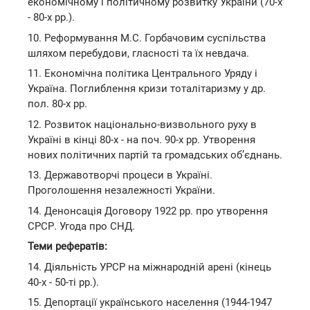
економічному і політичному розвитку України (70-х
- 80-х рр.).
10. Реформування М.С. Горбачовим суспільства
шляхом перебудови, гласності та їх невдача.
11. Економічна політика Центрального Уряду і
Україна. Поглиблення кризи тоталітаризму у др.
пол. 80-х рр.
12. Розвиток національно-визвольного руху в
Україні в кінці 80-х - на поч. 90-х рр. Утворення
нових політичних партій та громадських об’єднань.
13. Державотворчі процеси в Україні.
Проголошення незалежності України.
14. Денонсація Договору 1922 рр. про утворення
СРСР. Угода про СНД.
Теми рефератів:
14. Діяльність УРСР на міжнародній арені (кінець
40-х - 50-ті рр.).
15. Депортації українського населення (1944-1947