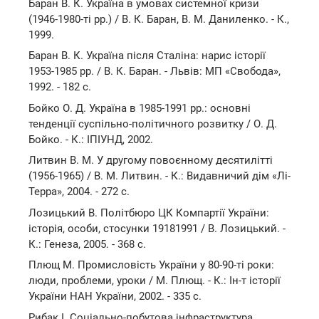
Баран В. К. Україна в умовах системної кризи
(1946-1980-ті рр.) / В. К. Баран, В. М. Даниленко. - К.,
1999.
Баран В. К. Україна після Сталіна: нарис історії
1953-1985 рр. / В. К. Баран. - Львів: МП «Свобода»,
1992. - 182 с.
Бойко О. Д. Україна в 1985-1991 рр.: основні
тенденції суспільно-політичного розвитку / О. Д.
Бойко. - К.: ІПІУНД, 2002.
Литвин В. М. У другому повоєнному десятилітті
(1956-1965) / В. М. Литвин. - К.: Видавничий дім «Лі-
Терра», 2004. - 272 с.
Лозицький В. Політбюро ЦК Компартії України:
історія, особи, стосунки 19181991 / В. Лозицький. -
К.: Генеза, 2005. - 368 с.
Плющ М. Промисловість України у 80-90-ті роки:
люди, проблеми, уроки / М. Плющ. - К.: Ін-т історії
України НАН України, 2002. - 335 с.
Рибак І. Соціально-побутова інфраструктура