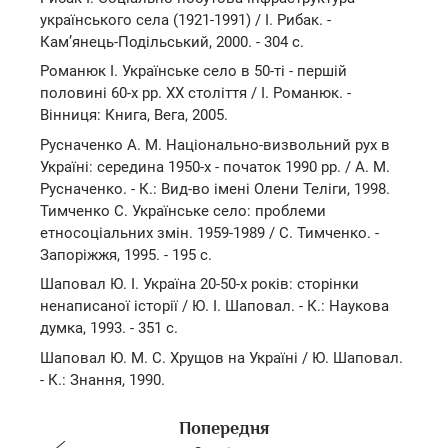
українського села (1921-1991) / І. Рибак. -
Кам’янець-Подільський, 2000. - 304 с.
Романюк І. Українське село в 50-ті - першій
половині 60-х рр. ХХ століття / І. Романюк. -
Вінниця: Книга, Вега, 2005.
Русначенко А. М. Національно-визвольний рух в
Україні: середина 1950-х - початок 1990 рр. / А. М.
Русначенко. - К.: Вид-во імені Олени Теліги, 1998.
Тимченко С. Українське село: проблеми
етносоціальних змін. 1959-1989 / С. Тимченко. -
Запоріжжя, 1995. - 195 с.
Шаповал Ю. І. Україна 20-50-х років: сторінки
ненаписаної історії / Ю. І. Шаповал. - К.: Наукова
думка, 1993. - 351 с.
Шаповал Ю. М. С. Хрущов на Україні / Ю. Шаповал.
- К.: Знання, 1990.
Попередня