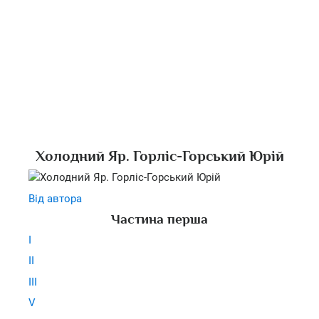
Холодний Яр. Горліс-Горський Юрій
Від автора
Частина перша
I
II
III
V