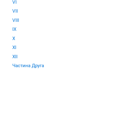
VI
VII
VIII
IX
X
XI
XII
Частина Друга