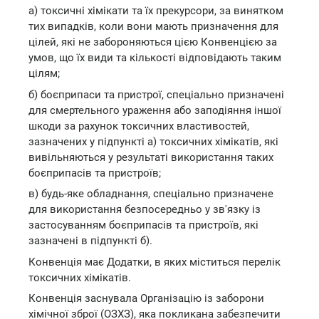
a) токсичні хімікати та їх прекурсори, за винятком
тих випадків, коли вони мають призначення для
цілей, які не забороняються цією Конвенцією за
умов, що їх види та кількості відповідають таким
цілям;
б) боєприпаси та пристрої, спеціально призначені
для смертельного ураження або заподіяння іншої
шкоди за рахунок токсичних властивостей,
зазначених у підпункті a) токсичних хімікатів, які
вивільняються у результаті використання таких
боєприпасів та пристроїв;
в) будь-яке обладнання, спеціально призначене
для використання безпосередньо у зв'язку із
застосуванням боєприпасів та пристроїв, які
зазначені в підпункті б).
Конвенція має Додатки, в яких міститься перелік
токсичних хімікатів.
Конвенція заснувала Організацію із заборони
хімічної зброї (ОЗХЗ), яка покликана забезпечити