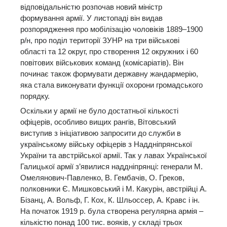
відповідальністю розпочав новий міністр
формування армії. У листопаді він видав
розпорядження про мобілізацію чоловіків 1889–1900
р/н, про поділ території ЗУНР на три військові
області та 12 округ, про створення 12 окружних і 60
повітових військових команд (комісаріатів). Він
починає також формувати державну жандармерію,
яка стала виконувати функції охорони громадського
порядку.
Оскільки у армії не було достатньої кількості
офіцерів, особливо вищих рангів, Вітовський
виступив з ініціативою запросити до служби в
українському війську офіцерів з Наддніпрянської
України та австрійської армії. Так у лавах Української
Галицької армії з’явилися наддніпрянці: генерали М.
Омелянович-Павленко, В. Гембачів, О. Греков,
полковники Є. Мишковський і М. Какурін, австрійці А.
Бізанц, А. Вольф, Г. Кох, К. Шльоссер, А. Кравс і ін.
На початок 1919 р. була створена регулярна армія –
кількістю понад 100 тис. вояків, у складі трьох