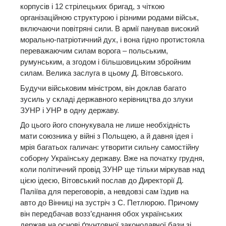
корпусів і 12 стрілецьких бригад, з чіткою
організаційною структурою і різними родами військ,
включаючи повітряні сили. В армії панував високий
морально-патріотичний дух, і вона гідно протистояла
переважаючим силам ворога – польським,
румунським, а згодом і більшовицьким збройним
силам. Велика заслуга в цьому Д. Вітовського.
Будучи військовим міністром, він доклав багато
зусиль у складі державного керівництва до злуки
ЗУНР і УНР в одну державу.
До цього його спонукувала не лише необхідність
мати союзника у війні з Польщею, а й давня ідея і
мрія багатьох галичан: утворити сильну самостійну
соборну Українську державу. Вже на початку грудня,
коли політичний провід ЗУНР ще тільки міркував над
цією ідеєю, Вітовський послав до Директорії Д.
Паліїва для переговорів, а невдовзі сам їздив на
авто до Вінниці на зустріч з С. Петлюрою. Причому
він передбачав возз’єднання обох українських
держав на основі ґрунтовної законодавчої бази зі