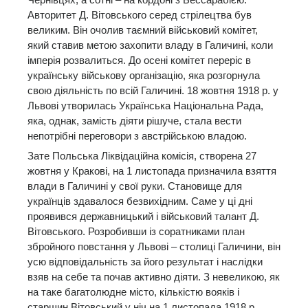
Авторитет Д. Вітовського серед стрілецтва був
великим. Він очолив таємний військовий комітет,
який ставив метою захопити владу в Галичині, коли
імперія розвалиться. До осені комітет переріс в
українську військову організацію, яка розгорнула
свою діяльність по всій Галичині. 18 жовтня 1918 р. у
Львові утворилась Українська Національна Рада,
яка, однак, замість діяти рішуче, стала вести
непотрібні переговори з австрійською владою.
Зате Польська Ліквідаційна комісія, створена 27
жовтня у Кракові, на 1 листопада призначила взяття
влади в Галичині у свої руки. Становище для
українців здавалося безвихідним. Саме у ці дні
проявився державницький і військовий талант Д.
Вітовського. Розробивши із соратниками план
збройного повстання у Львові – столиці Галичини, він
усю відповідальність за його результат і наслідки
взяв на себе та почав активно діяти. З невеликою, як
на таке багатолюдне місто, кількістю вояків і
старшин Вітовський у ніч на 1 листопада 1918 р.