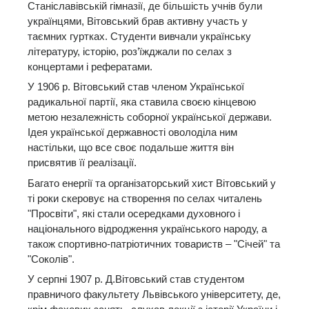
Станіславівській гімназії, де більшість учнів були
українцями, Вітовський брав активну участь у
таємних гуртках. Студенти вивчали українську
літературу, історію, роз’їжджали по селах з
концертами і рефератами.
У 1906 р. Вітовський став членом Української
радикальної партії, яка ставила своєю кінцевою
метою незалежність соборної української держави.
Ідея української державності оволоділа ним
настільки, що все своє подальше життя він
присвятив її реалізації.
Багато енергії та організаторський хист Вітовський у
ті роки скеровує на створення по селах читалень
"Просвіти", які стали осередками духовного і
національного відродження українського народу, а
також спортивно-патріотичних товариств – "Січей" та
"Соколів".
У серпні 1907 р. Д.Вітовський став студентом
правничого факультету Львівського університету, де,