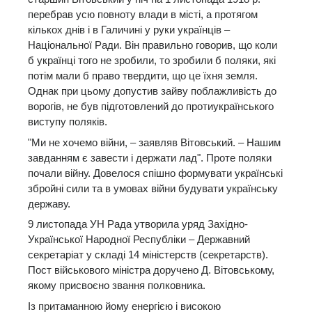
перебрав усю повноту влади в місті, а протягом
кількох днів і в Галичині у руки українців –
Національної Ради. Він правильно говорив, що коли
б українці того не зробили, то зробили б поляки, які
потім мали б право твердити, що це їхня земля.
Однак при цьому допустив зайву поблажливість до
ворогів, не був підготовлений до протиукраїнського
виступу поляків.
"Ми не хочемо війни, – заявляв Вітовський. – Нашим
завданням є завести і держати лад". Проте поляки
почали війну. Довелося спішно формувати українські
збройні сили та в умовах війни будувати українську
державу.
9 листопада УН Рада утворила уряд Західно-
Української Народної Республіки – Державний
секретаріат у складі 14 міністерств (секретарств).
Пост військового міністра доручено Д. Вітовському,
якому присвоєно звання полковника.
Із притаманною йому енергією і високою