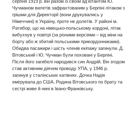
серпня 1919 р. він разом із своїм ад’ютантом Ю.
Чучманом вилетів зафрахтованим у Берліні літаком з
грішми для Директорії (вони друкувались у
Німеччині) в Україну, проте не долетів. У районі м.
Ратибор, що на німецько-польському кордоні, літак
вибухнув у повітрі (за різними версіями – від міни на
борту або ж збитий польськими прикордонниками).
Обидва пасажири і шість членів екіпажу загинули. Д.
Вітовський і Ю. Чучман були поховані у Берліні.
Після його загибелі народився син Андрій. Він згодом
став активним діячем проводу УПА, у 1946 р.
загинув у сталінських катівнях. Дочка Надія
емігрувала до США. Родина Вітовського по брату та
сестрі живе й нині в Івано-Франківську.