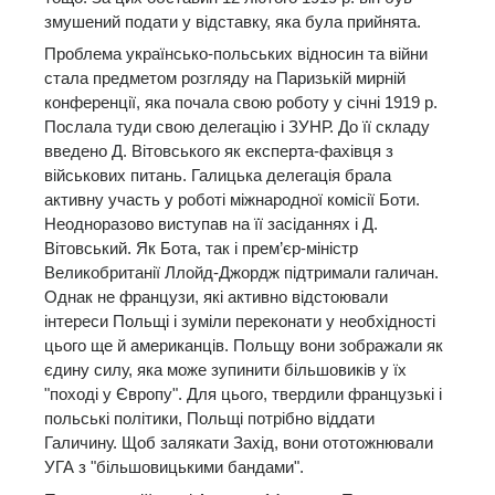
змушений подати у відставку, яка була прийнята.
Проблема українсько-польських відносин та війни
стала предметом розгляду на Паризькій мирній
конференції, яка почала свою роботу у січні 1919 р.
Послала туди свою делегацію і ЗУНР. До її складу
введено Д. Вітовського як експерта-фахівця з
військових питань. Галицька делегація брала
активну участь у роботі міжнародної комісії Боти.
Неодноразово виступав на її засіданнях і Д.
Вітовський. Як Бота, так і прем’єр-міністр
Великобританії Ллойд-Джордж підтримали галичан.
Однак не французи, які активно відстоювали
інтереси Польщі і зуміли переконати у необхідності
цього ще й американців. Польщу вони зображали як
єдину силу, яка може зупинити більшовиків у їх
"поході у Європу". Для цього, твердили французькі і
польські політики, Польщі потрібно віддати
Галичину. Щоб залякати Захід, вони ототожнювали
УГА з "більшовицькими бандами".