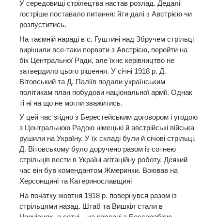
У середовищі стрілецтва настав розлад. Дедалі
гостріше поставало питання: йти далі з Австрією чи
розпуститись.
На таємній нараді в с. Гуштині над Збручем стрільці
вирішили все-таки порвати з Австрією, перейти на
бік Центральної Ради, але їхнє керівництво не
затвердило цього рішення. У січні 1918 р. Д.
Вітовський та Д. Паліїв подали українським
політикам план побудови національної армії. Однак
ті ні на що не могли зважитись.
У цей час згідно з Берестейським договором і угодою
з Центральною Радою німецькі й австрійські війська
рушили на Україну. У їх складі були й січові стрільці.
Д. Вітовському було доручено разом із сотнею
стрільців вести в Україні агітаційну роботу. Деякий
час він був комендантом Жмеринки. Воював на
Херсонщині та Катеринославщині
На початку жовтня 1918 р. повернувся разом із
стрільцями назад. Штаб та Вишкіл стали в
Чернівцях, а сотні – на кордоні з Бессарабією.