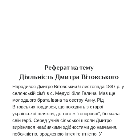
Реферат на тему
Діяльність Дмитра Вітовського
Народився Дмитро Вітовський 6 листопада 1887 р. у
селянській сім’ї в с. Медусі біля Галича. Мав ще
молодшого брата Івана та сестру Анну. Рід
Вітовських гордився, що походить з старої
української шляхти, до того ж "гонорової", бо мала
свій герб. Серед учнів сільської школи Дмитро
вирізнявся неабиякими здібностями до навчання,
побожністю, вродженою інтелігентністю. У