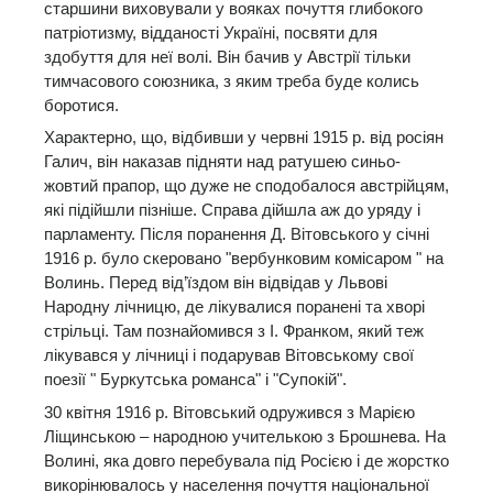
старшини виховували у вояках почуття глибокого
патріотизму, відданості Україні, посвяти для
здобуття для неї волі. Він бачив у Австрії тільки
тимчасового союзника, з яким треба буде колись
боротися.
Характерно, що, відбивши у червні 1915 р. від росіян
Галич, він наказав підняти над ратушею синьо-
жовтий прапор, що дуже не сподобалося австрійцям,
які підійшли пізніше. Справа дійшла аж до уряду і
парламенту. Після поранення Д. Вітовського у січні
1916 р. було скеровано "вербунковим комісаром " на
Волинь. Перед від’їздом він відвідав у Львові
Народну лічницю, де лікувалися поранені та хворі
стрільці. Там познайомився з І. Франком, який теж
лікувався у лічниці і подарував Вітовському свої
поезії " Буркутська романса" і "Супокій".
30 квітня 1916 р. Вітовський одружився з Марією
Ліщинською – народною учителькою з Брошнева. На
Волині, яка довго перебувала під Росією і де жорстко
викорінювалось у населення почуття національної