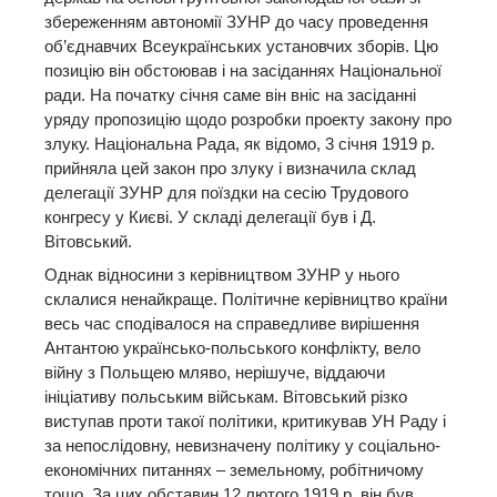
збереженням автономії ЗУНР до часу проведення
об’єднавчих Всеукраїнських установчих зборів. Цю
позицію він обстоював і на засіданнях Національної
ради. На початку січня саме він вніс на засіданні
уряду пропозицію щодо розробки проекту закону про
злуку. Національна Рада, як відомо, 3 січня 1919 р.
прийняла цей закон про злуку і визначила склад
делегації ЗУНР для поїздки на сесію Трудового
конгресу у Києві. У складі делегації був і Д.
Вітовський.
Однак відносини з керівництвом ЗУНР у нього
склалися ненайкраще. Політичне керівництво країни
весь час сподівалося на справедливе вирішення
Антантою українсько-польського конфлікту, вело
війну з Польщею мляво, нерішуче, віддаючи
ініціативу польським військам. Вітовський різко
виступав проти такої політики, критикував УН Раду і
за непослідовну, невизначену політику у соціально-
економічних питаннях – земельному, робітничому
тощо. За цих обставин 12 лютого 1919 р. він був