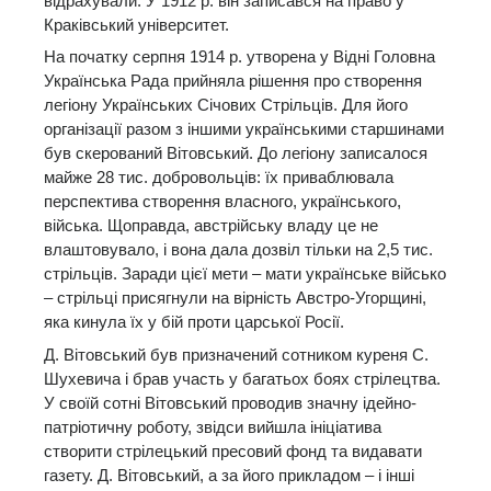
відрахували. У 1912 р. він записався на право у
Краківський університет.
На початку серпня 1914 р. утворена у Відні Головна
Українська Рада прийняла рішення про створення
легіону Українських Січових Стрільців. Для його
організації разом з іншими українськими старшинами
був скерований Вітовський. До легіону записалося
майже 28 тис. добровольців: їх приваблювала
перспектива створення власного, українського,
війська. Щоправда, австрійську владу це не
влаштовувало, і вона дала дозвіл тільки на 2,5 тис.
стрільців. Заради цієї мети – мати українське військо
– стрільці присягнули на вірність Австро-Угорщині,
яка кинула їх у бій проти царської Росії.
Д. Вітовський був призначений сотником куреня С.
Шухевича і брав участь у багатьох боях стрілецтва.
У своїй сотні Вітовський проводив значну ідейно-
патріотичну роботу, звідси вийшла ініціатива
створити стрілецький пресовий фонд та видавати
газету. Д. Вітовський, а за його прикладом – і інші