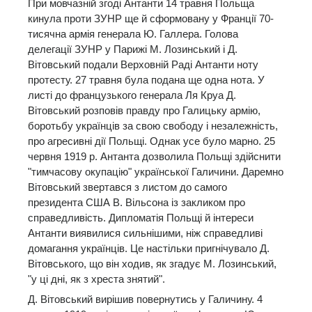
При мовчазній згоді Антанти 14 травня Польща
кинула проти ЗУНР ще й сформовану у Франції 70-
тисячна армія генерала Ю. Галлера. Голова
делегації ЗУНР у Парижі М. Лозинський і Д.
Вітовський подали Верховній Раді Антанти ноту
протесту. 27 травня була подана ще одна нота. У
листі до французького генерала Ля Круа Д.
Вітовський розповів правду про Галицьку армію,
боротьбу українців за свою свободу і незалежність,
про агресивні дії Польщі. Однак усе було марно. 25
червня 1919 р. Антанта дозволила Польщі здійснити
"тимчасову окупацію" української Галичини. Даремно
Вітовський звертався з листом до самого
президента США В. Вільсона із закликом про
справедливість. Дипломатія Польщі й інтереси
Антанти виявилися сильнішими, ніж справедливі
домагання українців. Це настільки пригнічувало Д.
Вітовського, що він ходив, як згадує М. Лозинський,
"у ці дні, як з хреста знятий".
Д. Вітовський вирішив повернутись у Галичину. 4