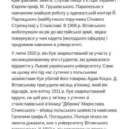
крім фахових занять, слухав лекції з історії України і
Європи проф. М. Грушевського. Паралельно з
навчанням знайшов роботу у адвокатській конторі Й.
Партицького (майбутнього поручника Січового
Стрілецтва) у Станіславі. В 1908 р. Вітовського
мобілізували на рік до австрійської армії, звідки
повернувся у чині кадета (молодшого офіцера) і
продовжив навчання в університеті.
У липні 1910 р. він був заарештований за участь у
несанкціонованому вічі студентів, які домагалися
відкриття у Львові українського університету. Саме
на цьому вічі під час сутички з польськими
шовіністами був убитий його товариш Адам Коцко. Д.
Вітовському присудили місяць в’язниці, який він
відсидів, але влітку 1911 р. був заарештований
вдруге, на цей раз у зв’язку з утечею зі
станіславівської в’язниці "Діброва" Мирослава
Січинського – вбивці польського шовініста намісника
Галичини графа А. Потоцького. Поліція нічого не
змогла доказати, але з університету Вітовського