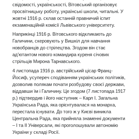
свідомості, українськості, Вітовський організовує
просвітницьку роботу, українські школи, читальні. У
жовтні 1916 р. склав останній правничий іспит
екзаменаційній комісії Львівського університету.
Наприкінці 1916 р. Вітовського відкликають до
Галичини, скеровують у Вишкіл для навчання
новобранців до стрілецтва. Згодом він стає
ад’ютантом нового командира куреня січових
стрільців Мирона Тарнавського.
4 листопада 1916 р. австрійський цісар Франц-
Йосиф, усупереч сподіванням українських політиків,
дозволив полякам почати розбудову своєї держави,
віддавши їм і Галичину. Це згодом (7 листопада 1917
р.) підтвердив і його наступник – Карл I. Загальна
Українська Рада, яка орієнтувалася на монарха,
перестала існувати. До того ж у Києві виникла
Центральна Рада, яка прийняла знаменні документи
– І та ІІ Універсали, які проголошували автономію
України у складі Росії.